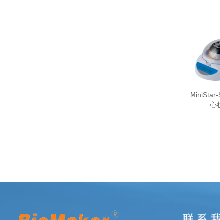
MiniSta
心