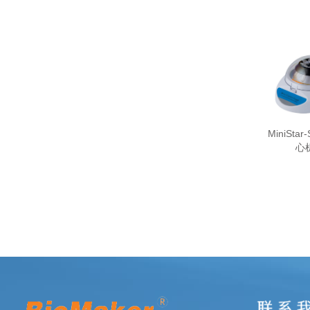
MiniSta
心